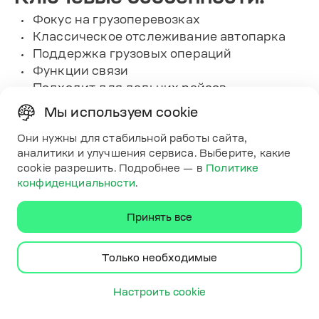
Фокус на грузоперевозках
Классическое отслеживание автопарка
Поддержка грузовых операций
Функции связи
Подходит для дальних рейсов
Услуги:
Мы используем cookie
Привычно для грузоперевозок
Они нужны для стабильной работы сайта,
Поддержка нужд перевозки грузов
аналитики и улучшения сервиса. Выберите, какие
Стабильность на длинных маршрутах
cookie разрешить. Подробнее — в
Политике
Охват базовых аспектов транспортировки
конфиденциальности
.
Надежность в грузовом секторе
Принять все
Контактная информация:
Сайт: www.omnitracs.com
Только необходимые
Телефон: +1 913-233-7200
Email:
csmsupport@omnitracs.com
Настроить cookie
Адрес: 4780 NW 41st St #500, Riverside,
MO 64150