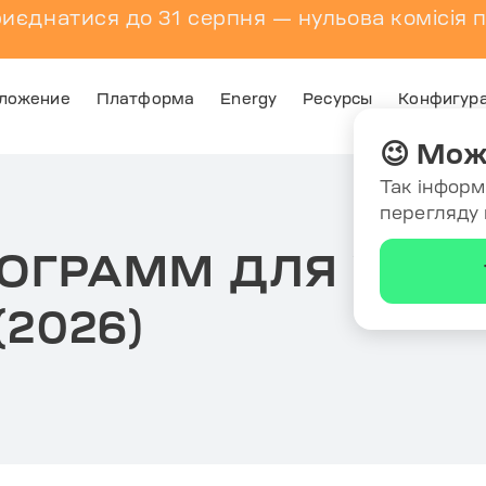
риєднатися до 31 серпня — нульова комісія п
ложение
Платформа
Energy
Ресурсы
Конфигур
😉 Мож
Так інформ
перегляду
РОГРАММ ДЛЯ УПР
2026)