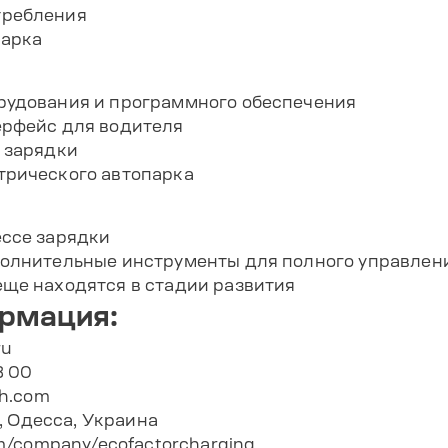
требления
парка
рудования и программного обеспечения
ерфейс для водителя
 зарядки
трического автопарка
ессе зарядки
полнительные инструменты для полного управлен
еще находятся в стадии развития
ормация:
ru
8 00
ch.com
3, Одесса, Украина
m/company/ecofactorcharging