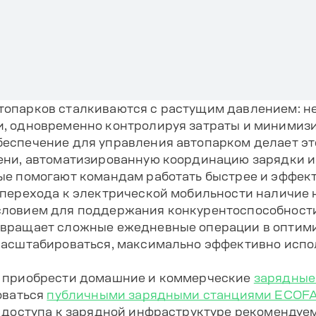
топарков сталкиваются с растущим давлением: 
, одновременно контролируя затраты и минимизи
еспечение для управления автопарком делает э
ени, автоматизированную координацию зарядки и
ые помогают командам работать быстрее и эффек
 перехода к электрической мобильности наличие
словием для поддержания конкурентоспособности
евращает сложные ежедневные операции в оптим
масштабироваться, максимально эффективно испо
е приобрести домашние и коммерческие
зарядные
оваться
публичными зарядными станциями ECOF
о доступа к зарядной инфраструктуре рекомендуе