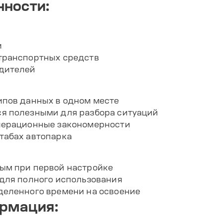
ности:
и
транспортных средств
дителей
ипов данных в одном месте
я полезными для разбора ситуаций
перационные закономерности
табах автопарка
ым при первой настройке
 для полного использования
деленного времени на освоение
ормация: