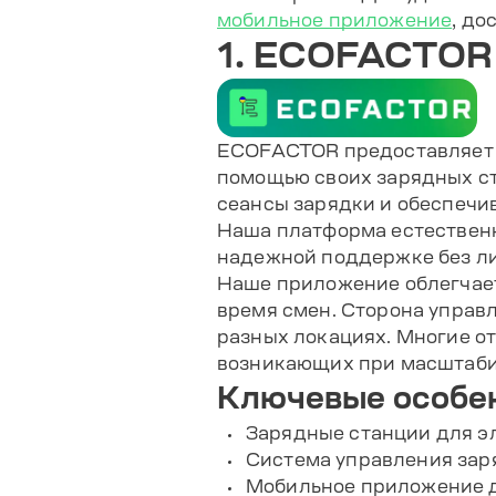
мобильное приложение
, до
1. ECOFACTOR
ECOFACTOR предоставляет 
помощью своих зарядных ст
сеансы зарядки и обеспечи
Наша платформа естественн
надежной поддержке без л
Наше приложение облегчает
время смен. Сторона управ
разных локациях. Многие от
возникающих при масштаби
Ключевые особен
Зарядные станции для э
Система управления зар
Мобильное приложение 