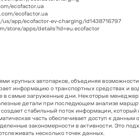
om/ecofactor.ua
.com/ecofactor.ua
/us/app/ecofactor-ev-charging/id1438716797
om/store/apps/details?id=eu.ecofactor
ями крупных автопарков, объединяя возможности
рает информацию о транспортных средствах и во
 в самые загруженные дни. Некоторые менеджеры
олезные детали при последующем анализе маршр
 создает стабильный поток информации, который
атическая часть обеспечивает доступ к данным о
деленные закономерности в активности. Это подх
тслеживать несколько точек данных.