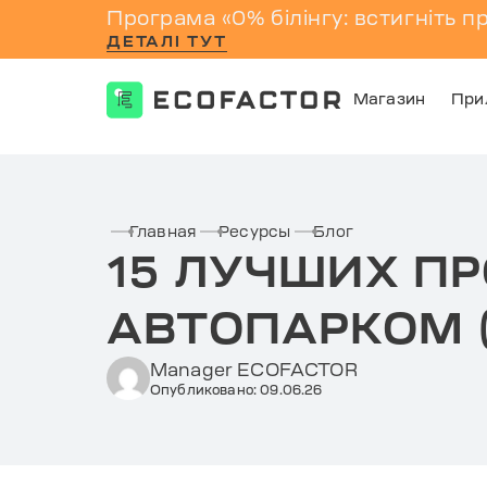
Програма «0% білінгу: встигніть п
ДЕТАЛІ ТУТ
Магазин
При
Перейти
к
контенту
Главная
Ресурсы
Блог
15 ЛУЧШИХ П
АВТОПАРКОМ (
Manager ECOFACTOR
Опубликовано: 09.06.26