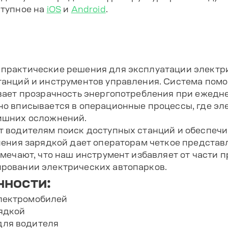
ступное на
iOS
и
Android
.
практические решения для эксплуатации электри
анций и инструментов управления. Система помо
вает прозрачность энергопотребления при ежедне
о вписывается в операционные процессы, где эл
ишних осложнений.
 водителям поиск доступных станций и обеспечи
ления зарядкой дает операторам четкое представл
мечают, что наш инструмент избавляет от части 
ровании электрических автопарков.
ности:
лектромобилей
ядкой
для водителя