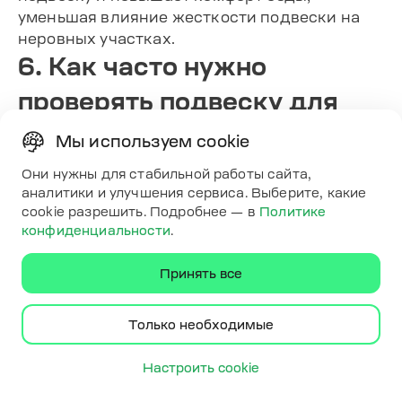
уменьшая влияние жесткости подвески на
неровных участках.
6. Как часто нужно
проверять подвеску для
поддержания комфорта?
Мы используем cookie
Рекомендуется регулярно проверять
Они нужны для стабильной работы сайта,
состояние амортизаторов, пружин, шин и
аналитики и улучшения сервиса. Выберите, какие
дисков. Техническое обслуживание помогает
cookie разрешить. Подробнее — в
Политике
вовремя выявлять износ и предотвращать
конфиденциальности
.
ухудшение комфорта езды.
Принять все
Поделиться
Только необходимые
Настроить cookie