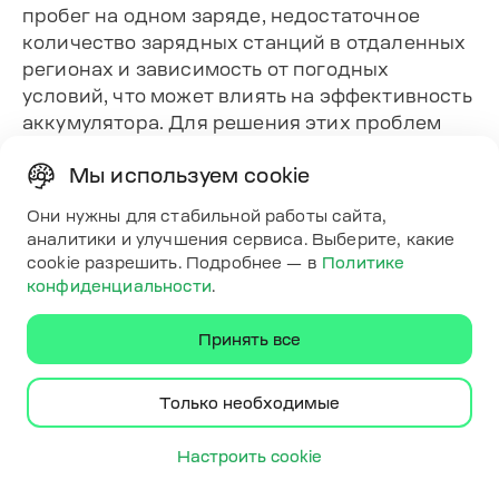
пробег на одном заряде, недостаточное
количество зарядных станций в отдаленных
регионах и зависимость от погодных
условий, что может влиять на эффективность
аккумулятора. Для решения этих проблем
важно, чтобы инфраструктура для
Мы используем cookie
электромобилей продолжала развиваться.
На этом фронте компания ECOFACTOR уже
Они нужны для стабильной работы сайта,
вносит значительный вклад, работая над
аналитики и улучшения сервиса. Выберите, какие
расширением сети зарядных станций и
cookie разрешить. Подробнее — в
Политике
разработкой технологий для улучшения
конфиденциальности
.
эффективности зарядки.
В общем, Nissan Leaf — это хороший вариант
Принять все
для пользователей, которые готовы к
определенным ограничениям, но хотят
Только необходимые
пользоваться преимуществами
электрических автомобилей. Благодаря
Настроить cookie
постоянному совершенствованию
инфраструктуры и решений для повышения