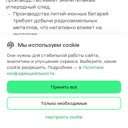
производство имеет значительный
углеродный след.
Производство литий-ионных батарей
требует добычи редкоземельных
металлов, что негативно влияет на
экологию.
Утилизация аккумуляторов остается
Мы используем cookie
сложной проблемой, поскольку их
перерабатывающий процесс пока не
Они нужны для стабильной работы сайта,
аналитики и улучшения сервиса. Выберите, какие
является полностью экологичным.
cookie разрешить. Подробнее — в
Политике
Если электромобиль заряжается от
конфиденциальности
.
электроэнергии, произведенной на
угольных или газовых электростанциях,
Принять все
его экологические преимущества
уменьшаются.
Несмотря на свои экологические и
Только необходимые
экономические преимущества,
электромобили имеют ряд серьезных
Настроить cookie
недостатков, связанных с зарядной