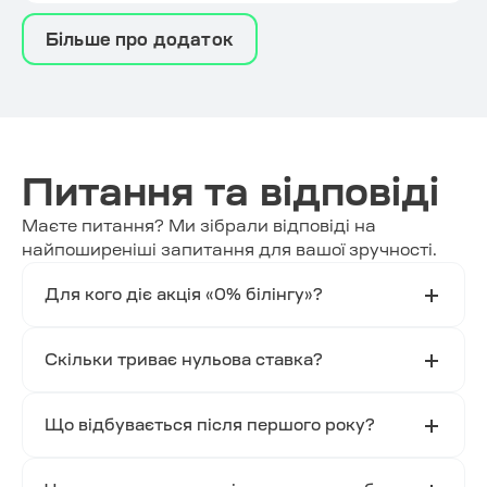
Більше про додаток
Питання та відповіді
Маєте питання? Ми зібрали відповіді на
найпоширеніші запитання для вашої зручності.
Для кого діє акція «0% білінгу»?
Для всіх операторів зарядних станцій у мережі
ECOFACTOR — незалежно від типу станції,
Скільки триває нульова ставка?
виробника обладнання чи форми власності.
0% білінгу діє протягом першого року роботи в
мережі з моменту підключення до програми.
Що відбувається після першого року?
Комісія фіксується на рівні 5% і залишається
незмінною терміном до 4 років. Жодних