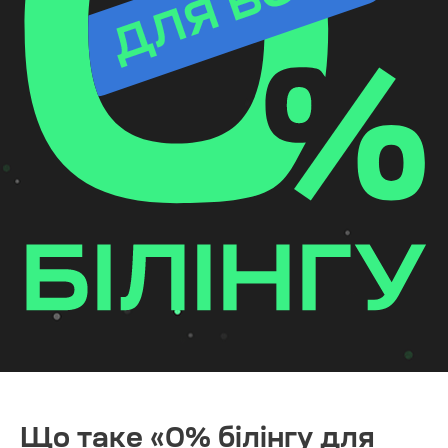
Що таке «0% білінгу для