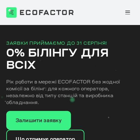
Перейти
до
контенту
ЗАЯВКИ ПРИЙМАЄМО ДО 31 СЕРПНЯ!
0% БІЛІНГУ ДЛЯ
ВСІХ
Рік роботи в мережі ECOFACTOR без жодної
комісії за білінг: для кожного оператора,
незалежно від типу станцій та виробника
обладнання.
Залишити заявку
Що отримує оператор