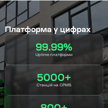
Платформа у цифрах
99.99%
Uptime платформи
5000+
Станцій на CPMS
800+