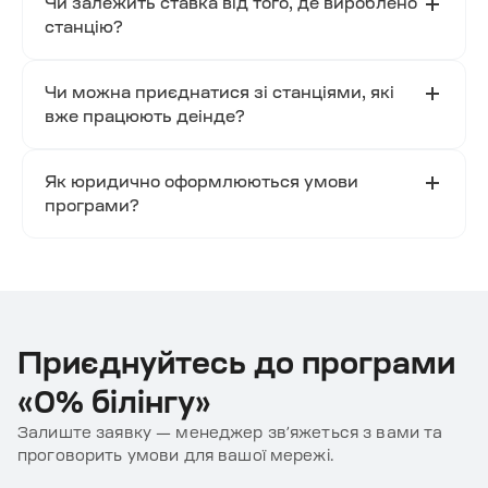
Чи залежить ставка від того, де вироблено
прихованих підвищень.
станцію?
Ні. Умови однакові для всіх — походження та
виробник станції більше не впливають на
Чи можна приєднатися зі станціями, які
комісію.
вже працюють деінде?
Так. Залиште заявку — ми підкажемо, як
перейти в мережу ECOFACTOR.
Як юридично оформлюються умови
програми?
Детальні умови прописуються в договорі
співпраці або агентському договорі — залежно
від вашої форми реєстрації. Усі деталі
узгоджуються на консультації з нашими
менеджерами.
Приєднуйтесь до програми
«0% білінгу»
Залиште заявку — менеджер звʼяжеться з вами та
проговорить умови для вашої мережі.