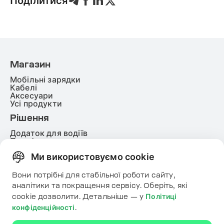
Поділитися
Магазин
Мобільні зарядки
Кабелі
Аксесуари
Усі продукти
Рішення
Додаток для водіїв
Платформа
White lable
Ми використовуємо cookie
Energy
Корисне
Вони потрібні для стабільної роботи сайту,
Ресурси
аналітики та покращення сервісу. Оберіть, які
Карта
Політиці
cookie дозволити. Детальніше — у
Контакти
конфіденційності
.
Завантажте додаток