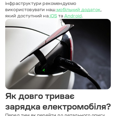
інфраструктури рекомендуємо
використовувати наш
мобільний додаток
,
який доступний на
iOS
та
Android
.
Як довго триває
зарядка електромобіля?
Перед тим як перейти до детального опису