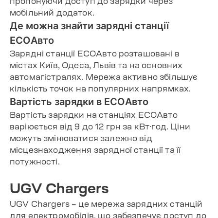
пропонуючи доступ до зарядки через
мобільний додаток.
Де можна знайти зарядні станції
ECOАвто
Зарядні станції ECOАвто розташовані в
містах Київ, Одеса, Львів та на основних
автомагістралях. Мережа активно збільшує
кількість точок на популярних напрямках.
Вартість зарядки в ECOАвто
Вартість зарядки на станціях ECOАвто
варіюється від 9 до 12 грн за кВт·год. Ціни
можуть змінюватися залежно від
місцезнаходження зарядної станції та її
потужності.
UGV Chargers
UGV Chargers – це мережа зарядних станцій
для електромобілів, що забезпечує доступ до