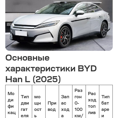
Основные
характеристики BYD
Han L (2025)
Раз
Мо
Рас
Тип
мо
Зап
гон
Тип
ди
ход
дви
щн
При
ас
0-
бат
фи
топ
гат
ост
вод
ход
100
аре
кац
лив
еля
ь
а
км/
и