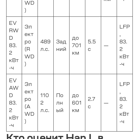
WD
)
EV
Эл
LFP
RW
ект
,
D
до
ро
489
Зад
5.5
83.
83.
701
—
(R
л.с.
ний
с
2
2
км
WD
кВт
кВт
)
-ч
-ч
EV
Эл
LFP
AW
ект
,
D
110
По
до
ро
2.7
83.
83.
2
лн
601
—
(A
с
2
2
л.с.
ый
км
WD
кВт
кВт
)
-ч
-ч
Кто оценит Han L в