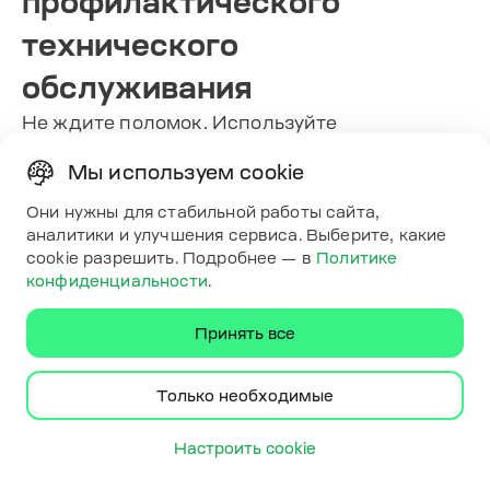
профилактического
технического
обслуживания
Не ждите поломок. Используйте
рекомендации производителя и
Мы используем cookie
фактические данные об использовании для
проактивного планирования технического
Они нужны для стабильной работы сайта,
обслуживания. Отслеживайте показатели его
аналитики и улучшения сервиса. Выберите, какие
выполнения и контролируйте
cookie разрешить. Подробнее — в
Политике
ответственность команд.
конфиденциальности
.
Отслеживайте ключевые
Принять все
показатели эффективности
Невозможно улучшить то, что не измеряешь.
Только необходимые
Установите KPI, соответствующие вашим
целям, и регулярно анализируйте их. К
Настроить cookie
распространённым KPI автопарка относятся: