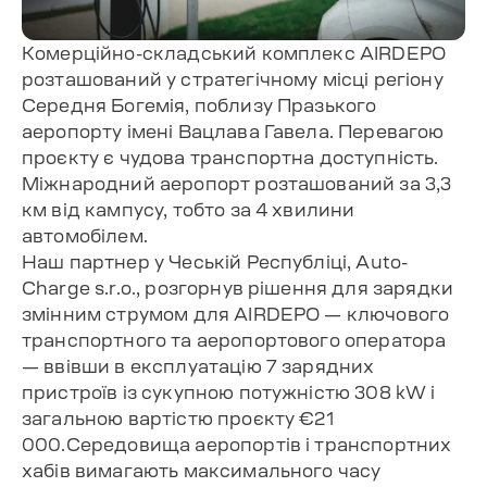
Комерційно-складський комплекс AIRDEPO
розташований у стратегічному місці регіону
Середня Богемія, поблизу Празького
аеропорту імені Вацлава Гавела. Перевагою
проєкту є чудова транспортна доступність.
Міжнародний аеропорт розташований за 3,3
км від кампусу, тобто за 4 хвилини
автомобілем.
Наш партнер у Чеській Республіці, Auto-
Charge s.r.o., розгорнув рішення для зарядки
змінним струмом для AIRDEPO — ключового
транспортного та аеропортового оператора
— ввівши в експлуатацію 7 зарядних
пристроїв із сукупною потужністю 308 kW і
загальною вартістю проєкту €21
000.Середовища аеропортів і транспортних
хабів вимагають максимального часу