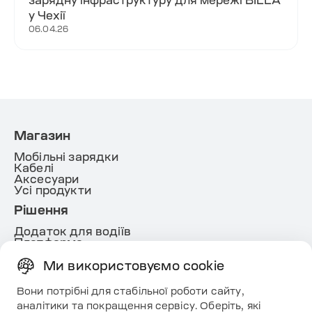
зарядну інфраструктуру для мережі BILLA
у Чехії
06.04.26
Магазин
Мобільні зарядки
Кабелі
Аксесуари
Усі продукти
Рішення
Додаток для водіїв
Платформа
White lable
Energy
Ми використовуємо cookie
Корисне
Вони потрібні для стабільної роботи сайту,
Ресурси
аналітики та покращення сервісу. Оберіть, які