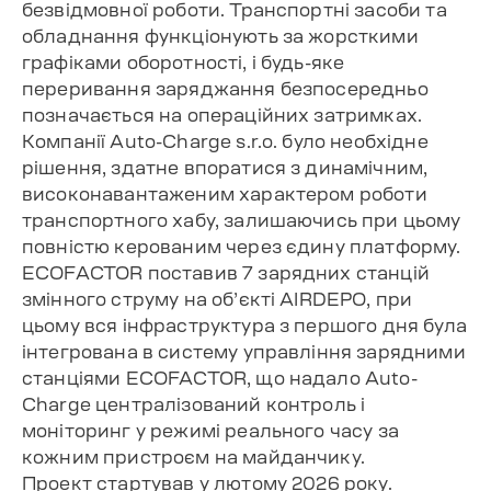
безвідмовної роботи. Транспортні засоби та
обладнання функціонують за жорсткими
графіками оборотності, і будь-яке
переривання заряджання безпосередньо
позначається на операційних затримках.
Компанії Auto-Charge s.r.o. було необхідне
рішення, здатне впоратися з динамічним,
високонавантаженим характером роботи
транспортного хабу, залишаючись при цьому
повністю керованим через єдину платформу.
ECOFACTOR поставив 7 зарядних станцій
змінного струму на об’єкті AIRDEPO, при
цьому вся інфраструктура з першого дня була
інтегрована в систему управління зарядними
станціями ECOFACTOR, що надало Auto-
Charge централізований контроль і
моніторинг у режимі реального часу за
кожним пристроєм на майданчику.
Проект стартував у лютому 2026 року.