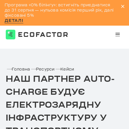
Програма «0% білінгу»: встигніть приєднатися
до 31 серпня — нульова комісія перший рік, далі
фіксовані 5%
ДЕТАЛІ
Перейти
до
контенту
Головна
Ресурси
Кейси
НАШ ПАРТНЕР AUTO-
CHARGE БУДУЄ
ЕЛЕКТРОЗАРЯДНУ
ІНФРАСТРУКТУРУ У