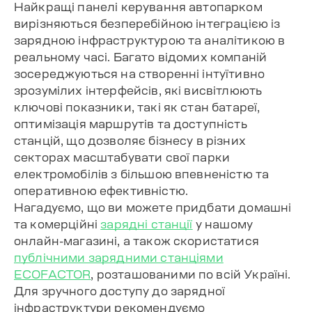
Найкращі панелі керування автопарком
вирізняються безперебійною інтеграцією із
зарядною інфраструктурою та аналітикою в
реальному часі. Багато відомих компаній
зосереджуються на створенні інтуїтивно
зрозумілих інтерфейсів, які висвітлюють
ключові показники, такі як стан батареї,
оптимізація маршрутів та доступність
станцій, що дозволяє бізнесу в різних
секторах масштабувати свої парки
електромобілів з більшою впевненістю та
оперативною ефективністю.
Нагадуємо, що ви можете придбати домашні
та комерційні
зарядні станції
у нашому
онлайн-магазині, а також скористатися
публічними зарядними станціями
ECOFACTOR
, розташованими по всій Україні.
Для зручного доступу до зарядної
інфраструктури рекомендуємо