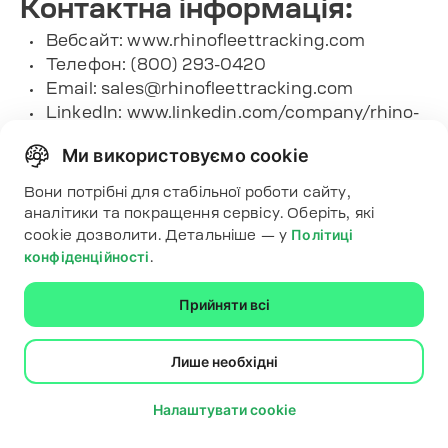
Контактна інформація:
Вебсайт: www.rhinofleettracking.com
Телефон: (800) 293-0420
Email:
sales@rhinofleettracking.com
LinkedIn: www.linkedin.com/company/rhino-
fleet-tracking
Ми використовуємо cookie
Facebook:
www.facebook.com/rhinofleettracking
Вони потрібні для стабільної роботи сайту,
Twitter: x.com/rhinofleets
аналітики та покращення сервісу. Оберіть, які
Instagram:
Політиці
cookie дозволити. Детальніше — у
www.instagram.com/rhinofleettracking
конфіденційності
.
12. RTA
Прийняти всі
RTA постачає програмне забезпечення для
Лише необхідні
управління автопарком, розроблене для
операцій у державному секторі. Компанія
Налаштувати cookie
пропонує RTA Fleet360 з функціями
відстеження активів та бюджетного