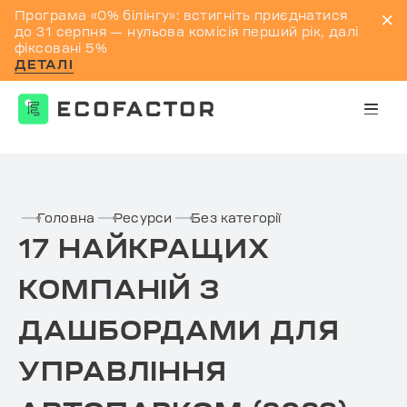
Програма «0% білінгу»: встигніть приєднатися
до 31 серпня — нульова комісія перший рік, далі
фіксовані 5%
ДЕТАЛІ
Перейти
до
контенту
Головна
Ресурси
Без категорії
17 НАЙКРАЩИХ
КОМПАНІЙ З
ДАШБОРДАМИ ДЛЯ
УПРАВЛІННЯ