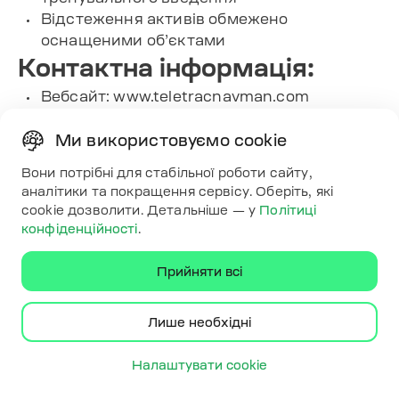
Відстеження активів обмежено
оснащеними об’єктами
Контактна інформація:
Вебсайт: www.teletracnavman.com
Телефон: +1 800.894.1881
Адреса: 3100 Sanders Rd, Suite 150,
Ми використовуємо cookie
Northbrook, IL 60062
Вони потрібні для стабільної роботи сайту,
LinkedIn:
аналітики та покращення сервісу. Оберіть, які
www.linkedin.com/company/teletracnavman
cookie дозволити. Детальніше — у
Політиці
Facebook:
конфіденційності
.
www.facebook.com/TeletracNavman
Twitter: x.com/teletracnavman
Прийняти всі
9. AUTOsist
Лише необхідні
AUTOsist працює як зрозумілий інструмент
технічного обслуговування автопарку з
Налаштувати cookie
мобільним додатком для використання на
місці. Система обробляє профілактичні