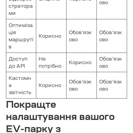
ово
стратора
ми
Оптиміза
ція
Обов’язк
Обов’язк
Корисно
маршруті
ово
ово
в
Доступ
Не
Обов’язк
Корисно
до API
потрібно
ово
Кастомн
Обов’язк
Обов’язк
а
Корисно
ово
ово
звітність
Покращте
налаштування вашого
EV-парку з