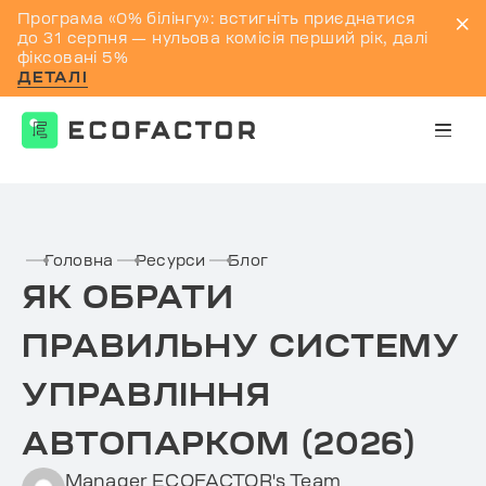
Програма «0% білінгу»: встигніть приєднатися
до 31 серпня — нульова комісія перший рік, далі
фіксовані 5%
ДЕТАЛІ
Перейти
до
контенту
Головна
Ресурси
Блог
ЯК ОБРАТИ
ПРАВИЛЬНУ СИСТЕМУ
УПРАВЛІННЯ
АВТОПАРКОМ (2026)
Manager ECOFACTOR's Team