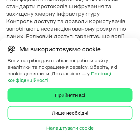
стандарти протоколів шифрування та
захищену хмарну інфраструктуру.
Контроль доступу та дозволи користувачів
запобігають несанкціонованому розкриттю
даних. Рольовий доступ гарантує, що водії
бачать лише свою інформацію, тоді як
Ми використовуємо cookie
менеджери мають доступ до даних усього
автопарку.
Вони потрібні для стабільної роботи сайту,
Відповідність GDPR важлива для автопарків,
аналітики та покращення сервісу. Оберіть, які
що працюють у Європі або обробляють дані
cookie дозволити. Детальніше — у
Політиці
конфіденційності
.
європейських клієнтів. Вимоги Закону
Каліфорнії про конфіденційність споживачів
Прийняти всі
(CCPA) застосовуються до бізнесів, що
обслуговують жителів Каліфорнії.
Права власності на дані та можливість їх
Лише необхідні
перенесення повинні бути чітко визначені в
контрактах із вендором. Що відбудеться з
Налаштувати cookie
історичними даними, якщо ви зміните