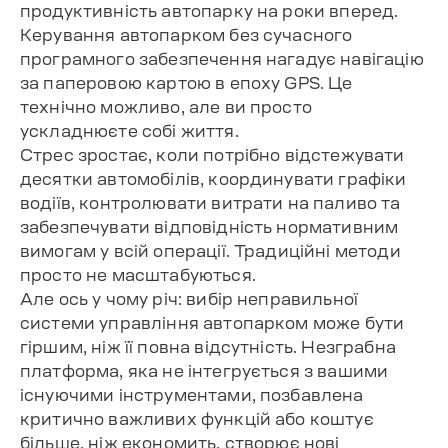
продуктивність автопарку на роки вперед.
Керування автопарком без сучасного
програмного забезпечення нагадує навігацію
за паперовою картою в епоху GPS. Це
технічно можливо, але ви просто
ускладнюєте собі життя.
Стрес зростає, коли потрібно відстежувати
десятки автомобілів, координувати графіки
водіїв, контролювати витрати на паливо та
забезпечувати відповідність нормативним
вимогам у всій операції. Традиційні методи
просто не масштабуються.
Але ось у чому річ: вибір неправильної
системи управління автопарком може бути
гіршим, ніж її повна відсутність. Незграбна
платформа, яка не інтегрується з вашими
існуючими інструментами, позбавлена
критично важливих функцій або коштує
більше, ніж економить, створює нові