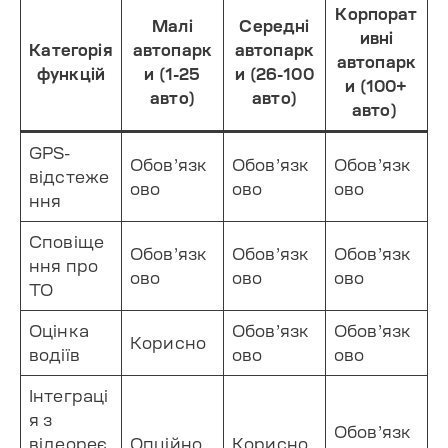
Корпорат
Малі
Середні
ивні
Категорія
автопарк
автопарк
автопарк
функцій
и (1-25
и (26-100
и (100+
авто)
авто)
авто)
GPS-
Обов’язк
Обов’язк
Обов’язк
відстеже
ово
ово
ово
ння
Сповіще
Обов’язк
Обов’язк
Обов’язк
ння про
ово
ово
ово
ТО
Оцінка
Обов’язк
Обов’язк
Корисно
водіїв
ово
ово
Інтеграці
я з
Обов’язк
відеореє
Опційно
Корисно