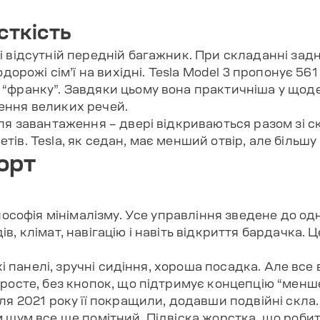
сткість
 відсутній передній багажник. При складанні задн
одорожі сім’ї на вихідні. Tesla Model 3 пропонує 561
“франку”. Завдяки цьому вона практичніша у щоде
ення великих речей.
для завантаження – двері відкриваються разом зі 
ів. Tesla, як седан, має менший отвір, але більшу
орт
ілософія мінімалізму. Усе управління зведене до о
в, клімат, навігацію і навіть відкриття бардачка. 
які панелі, зручні сидіння, хороша посадка. Але вс
просте, без кнопок, що підтримує концепцію “менш
ля 2021 року її покращили, додавши подвійні скла.
м шум все ще помітний. Підвіска жорстка, що роби