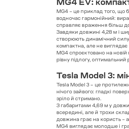
MG4 EV: компакт
MG4 – це приклад того, що 
водночас гармонійний: вираз
справляє враження більш дор
Завдяки довжині 4,28 м і шир
створюють динамічний силуе
компактна, але не виглядає
MG4 спроєктовано на новій 
рівну підлогу, оптимальний 
Tesla Model 3: мі
Tesla Model 3 – це протилежн
нічого зайвого: гладкі пове
зріло й стримано.
З габаритами 4,69 м у довжи
всередині, але й трохи скла
довжина грає на користь – а
MG4 виглядає молодше і грай