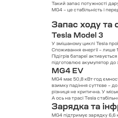
Такий запас потужності дару
MG4 – це стабільність і перед
Запас ходу та 
Tesla Model 3
У змішаному циклі Tesla прої
Споживання енергії – лише 1
Підігрів батареї активуєтьс
підготовлює акумулятор до з
MG4 EV
MG4 має 50,8 кВт·год ємност
взимку падіння суттєве – до
різниця не критична. У місь
А ось на трасі Tesla стабіль
Зарядка та ін
MG4 підтримує зарядку 6,6 