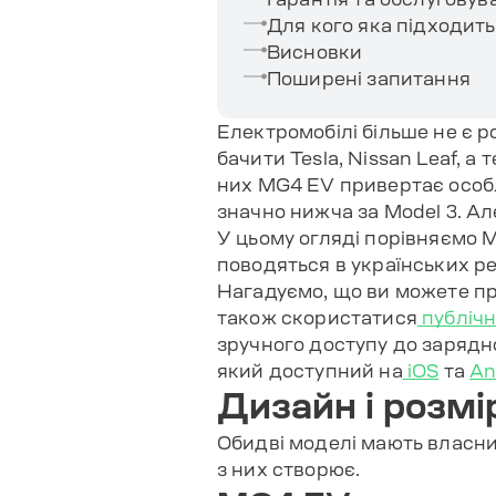
Для кого яка підходить
Висновки
Поширені запитання
Електромобілі більше не є р
бачити Tesla, Nissan Leaf, а 
них MG4 EV привертає особли
значно нижча за Model 3. Ал
У цьому огляді порівняємо M
поводяться в українських реа
Нагадуємо, що ви можете пр
також скористатися
публіч
зручного доступу до заряд
який доступний на
iOS
та
An
Дизайн і розмі
Обидві моделі мають власний 
з них створює.