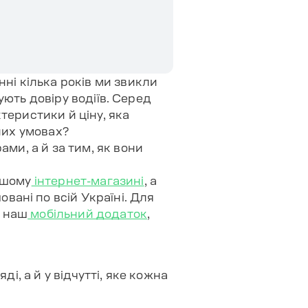
ні кілька років ми звикли
вують довіру водіїв. Серед
теристики й ціну, яка
них умовах?
ми, а й за тим, як вони
ашому
інтернет-магазині
, а
шовані по всій Україні. Для
и наш
мобільний додаток
,
і, а й у відчутті, яке кожна