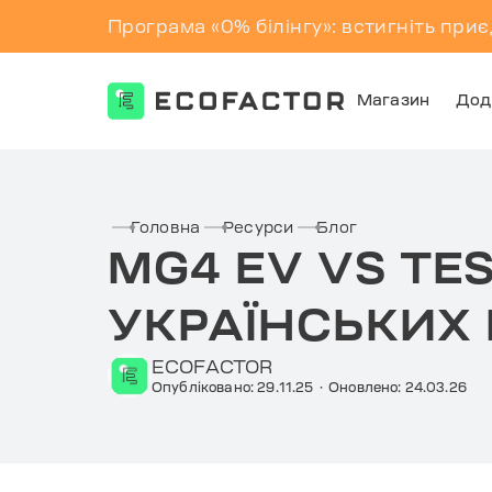
Програма «0% білінгу»: встигніть приє
Магазин
Дод
Перейти
до
контенту
Головна
Ресурси
Блог
MG4 EV VS TE
УКРАЇНСЬКИХ 
ECOFACTOR
Опубліковано: 29.11.25
·
Оновлено: 24.03.26