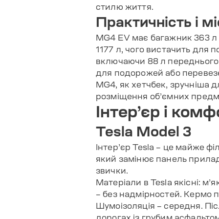
стилю життя.
Практичність і мі
MG4 EV має багажник 363 л і
1177 л, чого вистачить для п
включаючи 88 л переднього 
для подорожей або перевез
MG4, як хетчбек, зручніша 
розміщення об’ємних предмет
Інтер’єр і комф
Tesla Model 3
Інтер’єр Tesla – це майже ф
який замінює панель приладі
звички.
Матеріали в Tesla якісні: м’
– без надмірностей. Кермо 
Шумоізоляція – середня. Піс
дорогах із грубим асфальто