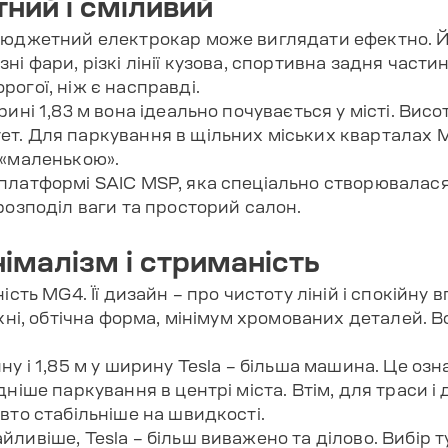
ний і сміливий
бюджетний електрокар може виглядати ефектно. Й
ні фари, різкі лінії кузова, спортивна задня час
огої, ніж є насправді.
ині 1,83 м вона ідеально почувається у місті. Висот
т. Для паркування в щільних міських кварталах M
 «маленькою».
платформі SAIC MSP, яка спеціально створювалася
розподіл ваги та просторий салон.
німалізм і стриманість
ість MG4. Її дизайн – про чистоту ліній і спокійну 
рхні, обтічна форма, мінімум хромованих деталей. 
ну і 1,85 м у ширину Tesla – більша машина. Це оз
дніше паркування в центрі міста. Втім, для траси і
вто стабільніше на швидкості.
ливіше, Tesla – більш виважено та ділово. Вибір т