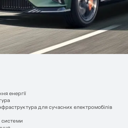
ня енергії
тура
фраструктура для сучасних електромобілів
і системи
ання