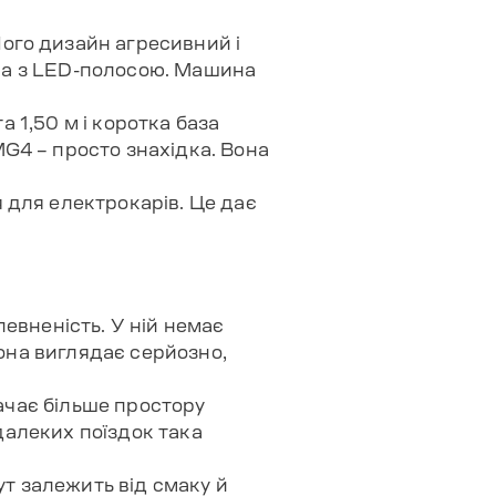
ого дизайн агресивний і
тина з LED-полосою. Машина
а 1,50 м і коротка база
G4 – просто знахідка. Вона
 для електрокарів. Це дає
впевненість. У ній немає
Вона виглядає серйозно,
начає більше простору
 далеких поїздок така
ут залежить від смаку й