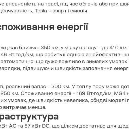
є впевненість на трасі, під час обгонів або при шв
бачуваність, Tesla – азарт і емоція.
споживання енергії
жджає близько 350 км, у м’яку погоду – до 410 км,
46 Вт·год/км, що робить її однією з найефективніш
я автоматично, що дуже важливо в зимових умовах 
арядки, підвищуючи швидкість заповнення енергії 
і, реальний запас – 300 км. У теплу пору може дот
 250 км. Споживання енергії – 169 Вт·год/км. MG4 
ких умовах, де швидкість невелика, обидві моделі 
но витрачає менше.
фраструктура
кВт AC та 87 кВт DC, що цілком достатньо для що