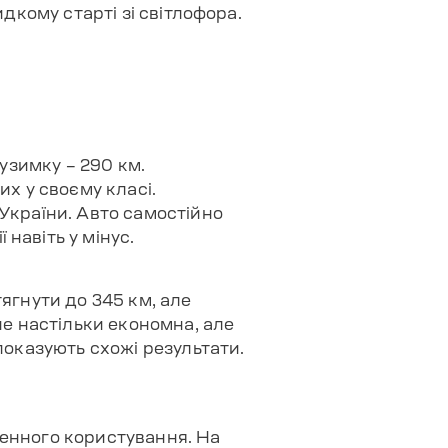
идкому старті зі світлофора.
 узимку – 290 км.
их у своєму класі.
України. Авто самостійно
навіть у мінус.
ягнути до 345 км, але
не настільки економна, але
показують схожі результати.
денного користування. На