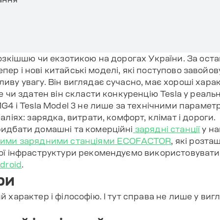
озкішшю чи екзотикою на дорогах України. За остан
тепер і нові китайські моделі, які поступово завойо
ву увагу. Він виглядає сучасно, має хороші харак
е чи здатен він скласти конкуренцію Tesla у реаль
G4 і Tesla Model 3 не лише за технічними параметра
ліях: зарядка, витрати, комфорт, клімат і дороги.
идбати домашні та комерційні
зарядні станції
у н
ними зарядними станціями ECOFACTOR
, які розта
ної інфраструктури рекомендуємо використовуват
droid
.
ри
характер і філософію. І тут справа не лише у вигляд