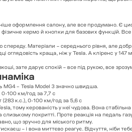
ніше оформлення салону, але все продумано. Є ци
фізичне кермо й кнопки для базових функцій. Все 
 спереду. Матеріали – середнього рівня, але добре 
ці оглядовість краща, ніж у Tesla. А кліренс у 14
коші, зате дарує спокій – все під рукою, все зрозу
инаміка
ь MG4 – Tesla Model 3 значно швидша.
, 0-100 км/год за 7,7 с
(283 к.с.), 0-100 км/год за 5,6 с
esla, тому керованість у неї чудова. Вона стабільна
а слизькому покритті. Проте реакція на педаль газу
лавно, що зручно для міського ритму.
атискаєш – і вона миттєво реагує. Відчуття, ніби те