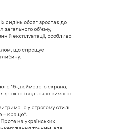
іх сидінь обсяг зростає до
 л загального об’єму,
нній експлуатації, особливо
склом, що спрощує
 глибину.
дного 15-дюймового екрана,
Це вражає і водночас вимагає
е витримано у строгому стилі
е – краще”.
 Проте на українських
ть керування точним, але