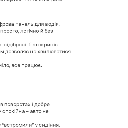
фрова панель для водія,
просто, логічно й без
підібрані, без скрипів.
7 мм дозволяє не хвилюватися
міло, все працює.
 в поворотах і добре
 спокійна – авто не
бе “встромили” у сидіння.