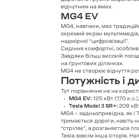
відчутним на ямах.
MG4 EV
MG4, навпаки, має традицій
окремий екран мультимедіа, 
надмірної “цифровізації”.
Сидіння комфортні, особливо
Завдяки більш високій посад
на ґрунтових ділянках.
MG4 не створює відчуття роз
Потужність і д
Тут порівняння не на корист
MG4 EV:
125 кВт (170 к.с.)
Tesla Model 3 SR+:
208 кВт 
MG4 – задньопривідна, як і T
тримається дороги, навіть н
“стріляє”, а розганяється п
Tesla зовсім інша історія. Н