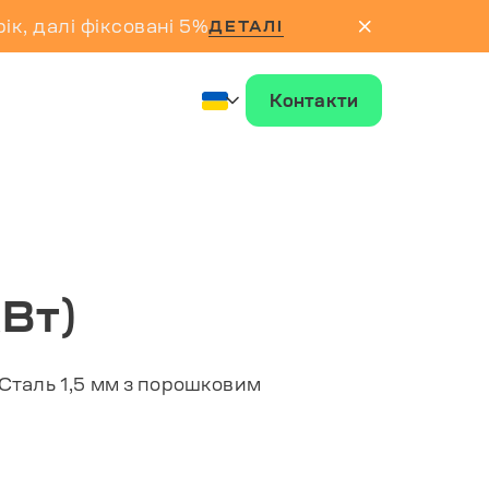
ік, далі фіксовані 5%
ДЕТАЛІ
Контакти
кВт)
 Сталь 1,5 мм з порошковим