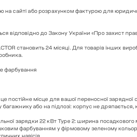
 на сайті або розрахунком фактурою для юридичн
ся відповідно до Закону України «Про захист пра
TOR становить 24 місяці. Для товарів інших виро
робника.
ве фарбування
е постійне місце для вашої переносної зарядної ст
 у багажнику або на підлозі: корпус не дряпається,
ьної зарядки 22 кВт Type 2: ширина посадкового м
шковим фарбуванням у фірмовому зеленому кольорі
уличних навісів.