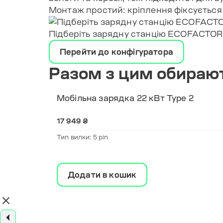
Монтаж простий: кріплення фіксується д
Підберіть зарядну станцію ECOFACTOR 
Перейти до конфігуратора
Разом з цим обирают
Type 2
Мобільна зарядка 22 кВт Type 2
17 949 ₴
Тип вилки: 5 pin
Додати в кошик