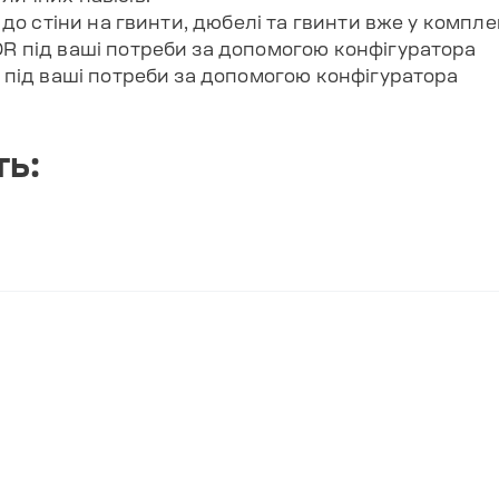
о стіни на гвинти, дюбелі та гвинти вже у комплек
під ваші потреби за допомогою конфігуратора
ь: