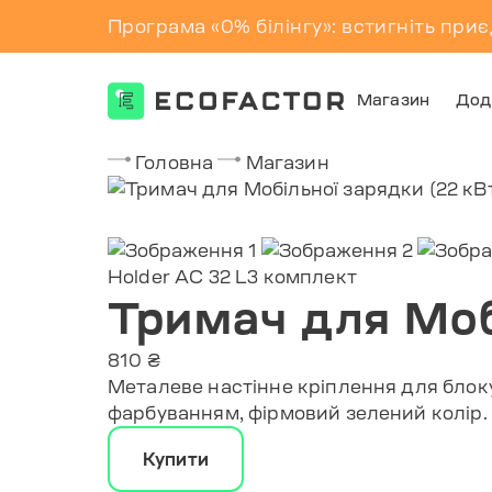
Програма «0% білінгу»: встигніть приє
Магазин
Дод
Перейти
Головна
Магазин
до
контенту
Holder AC 32 L3 комплект
Тримач для Моб
810 ₴
Металеве настінне кріплення для блоку
фарбуванням, фірмовий зелений колір. 
Купити