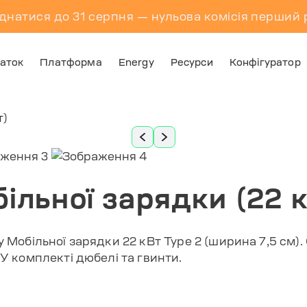
днатися до 31 серпня — нульова комісія перший р
аток
Платформа
Energy
Ресурси
Конфігуратор
ільної зарядки (22 
 Мобільної зарядки 22 кВт Type 2 (ширина 7,5 см).
У комплекті дюбелі та гвинти.