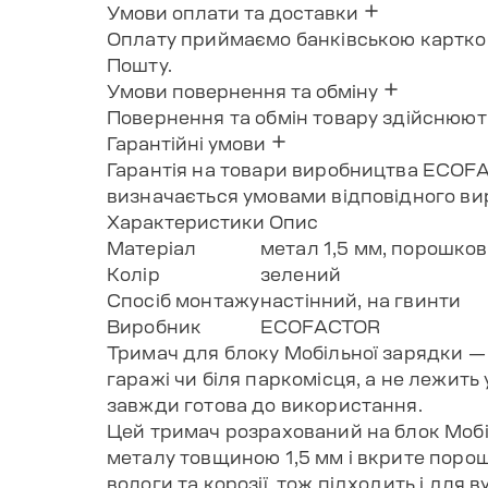
Умови оплати та доставки
Оплату приймаємо банківською карткою
Пошту.
Умови повернення та обміну
Повернення та обмін товару здійснюють
Гарантійні умови
Гарантія на товари виробництва ECOFAC
визначається умовами відповідного ви
Характеристики
Опис
Матеріал
метал 1,5 мм, порошко
Колір
зелений
Спосіб монтажу
настінний, на гвинти
Виробник
ECOFACTOR
Тримач для блоку Мобільної зарядки — ц
гаражі чи біля паркомісця, а не лежить
завжди готова до використання.
Цей тримач розрахований на блок Мобіл
металу товщиною 1,5 мм і вкрите поро
вологи та корозії, тож підходить і для в