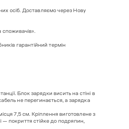
их осіб. Доставляємо через Нову
в споживачів».
бників гарантійний термін
анції. Блок зарядки висить на стіні в
 кабель не перегинається, а зарядка
ісця 7,5 см. Кріплення виготовлене з
 — покриття стійке до подряпин,