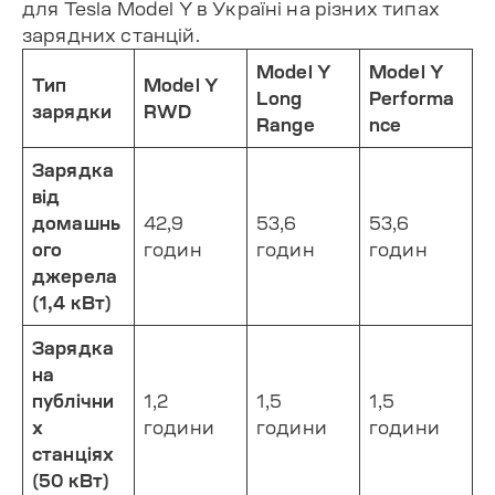
для Tesla Model Y в Україні на різних типах
зарядних станцій.
Model Y
Model Y
Тип
Model Y
Long
Performa
зарядки
RWD
Range
nce
Зарядка
від
домашнь
42,9
53,6
53,6
ого
годин
годин
годин
джерела
(1,4 кВт)
Зарядка
на
публічни
1,2
1,5
1,5
х
години
години
години
станціях
(50 кВт)