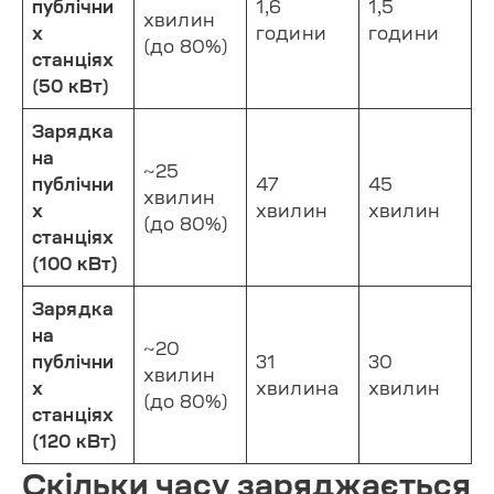
публічни
1,6
1,5
хвилин
х
години
години
(до 80%)
станціях
(50 кВт)
Зарядка
на
~25
публічни
47
45
хвилин
х
хвилин
хвилин
(до 80%)
станціях
(100 кВт)
Зарядка
на
~20
публічни
31
30
хвилин
х
хвилина
хвилин
(до 80%)
станціях
(120 кВт)
Скільки часу заряджається