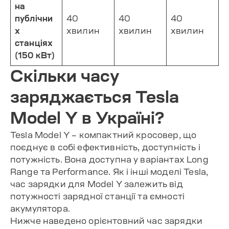
на
публічни
40
40
40
х
хвилин
хвилин
хвилин
станціях
(150 кВт)
Скільки часу
заряджається Tesla
Model Y в Україні?
Tesla Model Y – компактний кросовер, що
поєднує в собі ефективність, доступність і
потужність. Вона доступна у варіантах Long
Range та Performance. Як і інші моделі Tesla,
час зарядки для Model Y залежить від
потужності зарядної станції та ємності
акумулятора.
Нижче наведено орієнтовний час зарядки