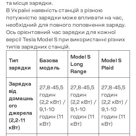
та місця зарядки.
В Україні наявність станцій з різною
потужністю зарядки може впливати на час,
необхідний для повного поповнення заряду.
Ось орієнтовний час зарядки для кожної
версії Tesla Model S при використанні різних
типів зарядних станцій.
Model S
Тип
Базова
Model S
Long
зарядки
модель
Plaid
Range
Зарядка
27,8-45,5
27,8-45,5
27,8-45,5
від
годин
годин
годин
домашнь
(2,2 кВт) /
(2,2 кВт) /
(2,2 кВт) /
ого
9,1-10
9,1-10
9,1-10
джерела
годин (11
годин (11
годин (11
(2,2-11
кВт)
кВт)
кВт)
кВт)