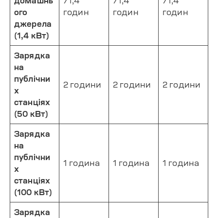
домашнь
71,4
71,4
71,4
ого
годин
годин
годин
джерела
(1,4 кВт)
Зарядка
на
публічни
2 години
2 години
2 години
х
станціях
(50 кВт)
Зарядка
на
публічни
1 година
1 година
1 година
х
станціях
(100 кВт)
Зарядка