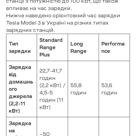
станції з потужністю до 100 кВт, що також
впливає на час зарядки.
Нижче наведено орієнтовний час зарядки
Tesla Model 3 в Україні на різних типах
зарядних станцій.
Standard
Тип
Long
Performa
Range
зарядки
Range
nce
Plus
Зарядка
22,7-41,7
від
годин
домашнь
(2,2 кВт) /
55,8
53,6
ого
4,5-5
годин
годин
джерела
годин (11
(2,2-11
кВт)
кВт)
Зарядка
на
~50