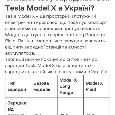
Tesla Model X в Україні?
Tesla Model X – це просторий і потужний
електричний кросовер, що поєднує комфорт
з високими показниками продуктивності.
Модель доступна в варіантах Long Range та
Plaid. Як і інші моделі, час зарядки залежить
від типу зарядної станції та ємності
акумулятора.
Таблиця нижче показує орієнтовний час
зарядки Tesla Model X на різних типах
зарядних станцій, які є доступними в Україні.
Model X
Тип
Базова
Model X
Long
зарядки
модель
Plaid
Range
Зарядка
від