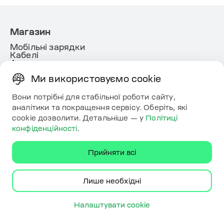
Магазин
Мобільні зарядки
Кабелі
Аксесуари
Усі продукти
Ми використовуємо cookie
Рішення
Вони потрібні для стабільної роботи сайту,
Додаток для водіїв
аналітики та покращення сервісу. Оберіть, які
Платформа
White lable
cookie дозволити. Детальніше — у
Політиці
Energy
конфіденційності
.
Корисне
Прийняти всі
Ресурси
Карта
Контакти
Лише необхідні
Завантажте додаток
Налаштувати cookie