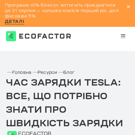
Програма «0% білінгу»: встигніть приєднатися
до 31 серпня — нульова комісія перший рік, далі
фіксовані 5%
ДЕТАЛІ
Перейти
до
контенту
Головна
Ресурси
Блог
ЧАС ЗАРЯДКИ TESLA:
ВСЕ, ЩО ПОТРІБНО
ЗНАТИ ПРО
ШВИДКІСТЬ ЗАРЯДКИ
ECOFACTOR