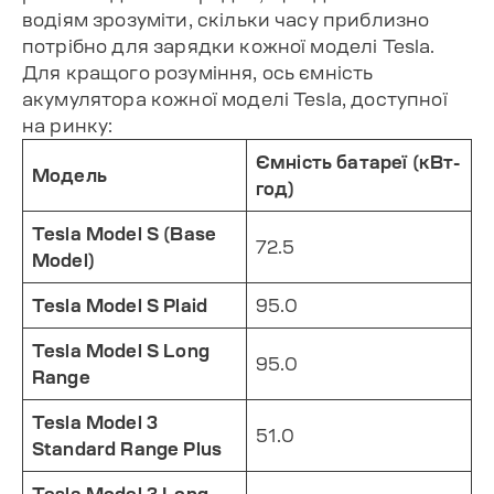
водіям зрозуміти, скільки часу приблизно
потрібно для зарядки кожної моделі Tesla.
Для кращого розуміння, ось ємність
акумулятора кожної моделі Tesla, доступної
на ринку:
Ємність батареї (кВт-
Модель
год)
Tesla Model S (Base
72.5
Model)
Tesla Model S Plaid
95.0
Tesla Model S Long
95.0
Range
Tesla Model 3
51.0
Standard Range Plus