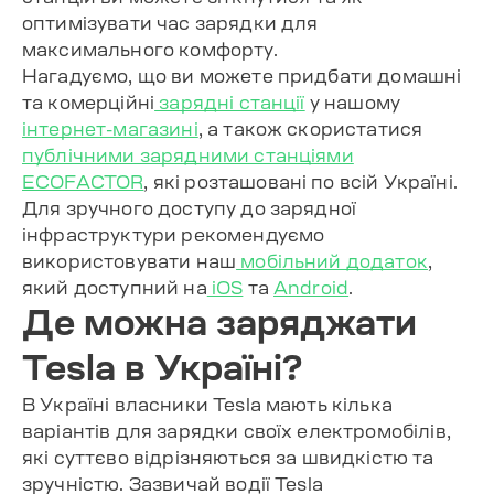
оптимізувати час зарядки для
максимального комфорту.
Нагадуємо, що ви можете придбати домашні
та комерційні
зарядні станції
у нашому
інтернет-магазині
, а також скористатися
публічними зарядними станціями
ECOFACTOR
, які розташовані по всій Україні.
Для зручного доступу до зарядної
інфраструктури рекомендуємо
використовувати наш
мобільний додаток
,
який доступний на
iOS
та
Android
.
Де можна заряджати
Tesla в Україні?
В Україні власники Tesla мають кілька
варіантів для зарядки своїх електромобілів,
які суттєво відрізняються за швидкістю та
зручністю. Зазвичай водії Tesla