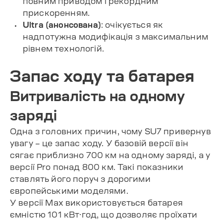
повним приводом і рекордним
прискоренням.
Ultra (анонсована)
: очікується як
надпотужна модифікація з максимальним
рівнем технологій.
Запас ходу та батарея
Витривалість на одному
заряді
Одна з головних причин, чому SU7 привернув
увагу – це запас ходу. У базовій версії він
сягає приблизно 700 км на одному заряді, а у
версії Pro понад 800 км. Такі показники
ставлять його поруч з дорогими
європейськими моделями.
У версії Max використовується батарея
ємністю 101 кВт·год, що дозволяє проїхати