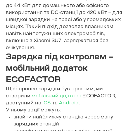
до 44 кВт для домашнього або офісного
використання та DC-станції до 420 кВт – для
швидкої зарядки на трасі або у громадських
місцях. Такий підхід дозволяє власникам
навіть найпотужніших електромобілів,
включно з Xiaomi SU7, заряджатися без
очікування.
Зарядка під контролем –
мобільний додаток
ECOFACTOR
Щоб процес зарядки був простим, ми
створили
мобільний додаток
ECOFACTOR,
доступний на
iOS
та
Android
.
У ньому водії можуть:
знайти найближчу станцію через
мапу
зарядних станцій
;
перевірити статус і потужність кожної