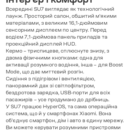
Всередині SU7 виглядає як технологічний
лаунж. Просторий салон, обшитий м’якими
матеріалами, з великим 16,1-дюймовим
сенсорним дисплеєм по центру. Перед
водієм 7,1-дюймова панель приладів та
проекційний дисплей HUD.
Кермо – триспицеве, сплюснуте знизу, з
двома фізичними кнопками: одна для
активації розумного водіння, інша – для Boost
Mode, що дає миттєвий розгін.
Сидіння з підігрівом і вентиляцією,
панорамний дах зі світлофільтром,
бездротова зарядка, USB-порти для всіх
пасажирів – усе продумано до дрібниць.
У SU7 працює HyperOS, та сама операційна
система, що й у смартфонах Xiaomi. Вона
об’єднує смартфон, дім і авто в єдину мережу.
Ви можете керувати розумними пристроями