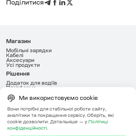
Поділитися
Магазин
Мобільні зарядки
Кабелі
Аксесуари
Усі продукти
Рішення
Додаток для водіїв
Платформа
White lable
Energy
Ми використовуємо cookie
Корисне
Вони потрібні для стабільної роботи сайту,
Ресурси
аналітики та покращення сервісу. Оберіть, які
Карта
cookie дозволити. Детальніше — у
Політиці
Контакти
конфіденційності
.
Завантажте додаток