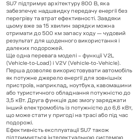
SU7 підтримує архітектуру 800 В, яка
забезпечує надшвидку передачу енергії без
перегріву та втрат ефективності. Завдяки
цьому вже за 15 хвилин зарядки можна
отримати до 500 км запасу ходу — чудовий
результат для щоденного використання і
далеких подорожей.
Ще одна перевага моделі – функції V2L
(Vehicle-to-Load) і V2V (Vehicle-to-Vehicle).
Перша дозволяє використовувати автомобіль
як потужне джерело енергії для зовнішніх
пристроїв, наприклад, ноутбука, кавомашини
або туристичного обладнання потужністю до
3,5 кВт. Друга функція дає змогу заряджати
інший електромобіль із потужністю до 6,6 кВт,
що може стати у пригоді на трасі або під час
подорожі.
Ефективність експлуатації SU7 також
підтримується інтелектуальною системою