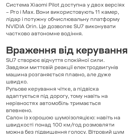
Система Xiaomi Pilot доступна у двох версіях
– Pro і Max. Вони використовують 11 камер,
лідар і потужну обчислювальну платформу
NVIDIA Orin. Це дозволяє SU7 виконувати
частково автономне водіння.
Враження від керування
SU7 створює відчуття спокійної сили.
Завдяки миттєвій реакції електродвигунів
машина розганяється плавно, але дуже
швидко.
Рульове керування чітке, а підвіска
адаптується під дорогу, тому навіть на
нерівностях автомобіль тримається
впевнено.
Салон із хорошою шумоізоляцією: навіть на
швидкості понад 100 км/год розмовляти
можна без підвищення голосу. Вітровий шум