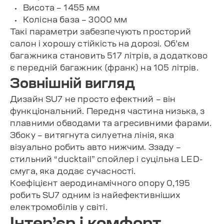
Висота – 1455 мм
Колісна база – 3000 мм
Такі параметри забезпечують просторий
салон і хорошу стійкість на дорозі. Об’єм
багажника становить 517 літрів, а додатково
є передній багажник (франк) на 105 літрів.
Зовнішній вигляд
Дизайн SU7 не просто ефектний – він
функціональний. Передня частина низька, з
плавними обводами та агресивними фарами.
Збоку – витягнута силуетна лінія, яка
візуально робить авто нижчим. Ззаду –
стильний “ducktail” спойлер і суцільна LED-
смуга, яка додає сучасності.
Коефіцієнт аеродинамічного опору 0,195
робить SU7 одним із найефективніших
електромобілів у світі.
Інтер’єр і комфорт