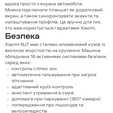
вдома просто з екрана автомобіля.
Можна підключати планшет як додатковий
екран, а також синхронізувати акаунти та
налаштування профілів. Це зручно для тих,
хто вже користується гаджетами Xiaomi.
Безпека
Xiaomi SU7 має сталево-алюмінієвий кузов із
високою жорсткістю на кручення. Машина
обладнана 16 активними системами безпеки,
серед яких:
контроль сліпих зон
автоматичне гальмування при загрозі
зіткнення
адаптивний круїз-контроль
асистент утримання в смузі
допомога при паркуванні (360° камери)
попередження про пішоходів та
велосипедистів