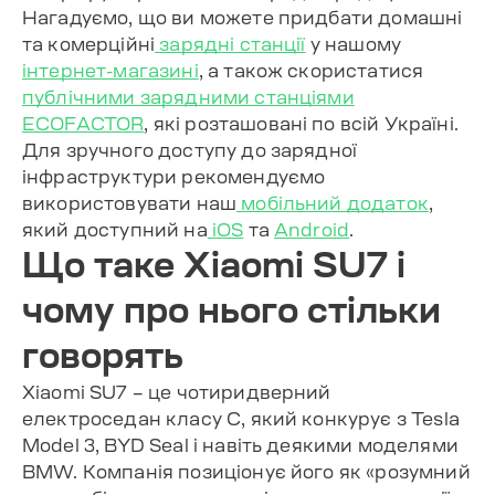
Нагадуємо, що ви можете придбати домашні
та комерційні
зарядні станції
у нашому
інтернет-магазині
, а також скористатися
публічними зарядними станціями
ECOFACTOR
, які розташовані по всій Україні.
Для зручного доступу до зарядної
інфраструктури рекомендуємо
використовувати наш
мобільний додаток
,
який доступний на
iOS
та
Android
.
Що таке Xiaomi SU7 і
чому про нього стільки
говорять
Xiaomi SU7 – це чотиридверний
електроседан класу C, який конкурує з Tesla
Model 3, BYD Seal і навіть деякими моделями
BMW. Компанія позиціонує його як «розумний