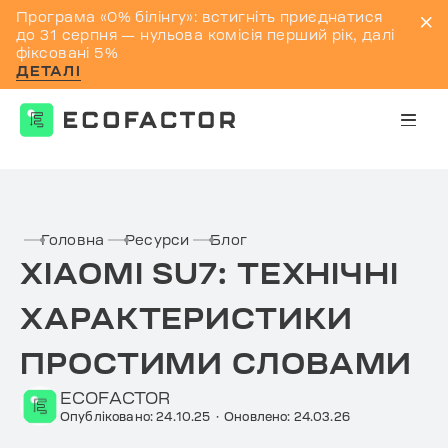
Програма «0% білінгу»: встигніть приєднатися
до 31 серпня — нульова комісія перший рік, далі
фіксовані 5%
ДЕТАЛІ
Перейти
до
контенту
Головна
Ресурси
Блог
XIAOMI SU7: ТЕХНІЧНІ
ХАРАКТЕРИСТИКИ
ПРОСТИМИ СЛОВАМИ
ECOFACTOR
Опубліковано: 24.10.25
·
Оновлено: 24.03.26