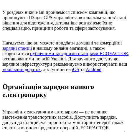
У розділах нижче ми пройдемося списком компаній, що
пропонують ПЗ для GPS-управління автопарком та пов’язані
рішення для відстеження, детальніше розглянемо їхню
спеціалізацію, принципи роботи та сфери застосування.
Нагадуємо, що ви можете придбати домашні та комерційні
зарядні станції
в нашому онлайн-магазині, а також
скористатися
публічними зарядними станціями ECOFACTOR
,
розташованими по всій Україні. Для зручного доступу до
зарядної інфраструктури рекомендуємо використовувати наш
мобільний додаток
, доступний на
iOS
та
Android
.
Організація зарядки вашого
електропарку
Управління електричним автопарком — це не лише
відстеження транспортних засобів. Доступність зарядки,
доступ до станцій, час простою та моніторинг енергії також
стають частиною щоденних операцій. ECOFACTOR