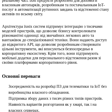
реальному часі. Їхні продукти розроблені для допомоги
власникам автопарків, розробникам та постачальникам IoT-
послуг в автоматизації рутинних завдань та відстеженні стану
активів по всьому світу.
Архітектура їхніх систем підтримує інтеграцію з тисячами
моделей пристроїв, що дозволяє бізнесу контролювати
різноманітні одиниці: від звичайних легкових авто та
вантажівок до спеціалізованої техніки. Вони надають доступ
до відкритого API, що дозволяє розробникам створювати
цільові інструменти, які вписуються безпосередньо в
корпоративну екосистему. Крім того, вони підтримують
мобільні додатки для персонального відстеження разом зі
своїми платформами корпоративного рівня.
Основні переваги
Зосередженість на розробці ПЗ для телематики та IoT без
виробництва власного обладнання.
Підтримка збору даних з тисяч різних типів пристроїв.
Наявність варіантів розгортання як у хмарі, так і на
власних серверах.