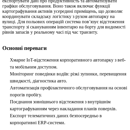
експортувати дані про продуктивність та автоматизувати
графіки обслуговування. Воно також включає функції
картографування активів усередині приміщень, що дозволяє
координувати складську логістику з рухом автопарку на
вулиці. Для польових операцій система пов’язує відстеження
транспорту зі скануванням інвентарю на борту для видимості
рівнів запасів у реальному часі під час транзиту.
Основні переваги
Хмарне IoT-відстеження корпоративного автопарку з веб-
та мобільним доступом.
Моніторинг поведінки водіїв: різкі зупинки, перевищення
швидкості, діагностика авто.
Автоматизація профілактичного обслуговування на основі
порогів пробігу.
Поєднання зовнішнього відстеження з внутрішнім
картографуванням через накладання планів поверхів.
Експорт телематичних даних безпосередньо в
корпоративні ERP-системи.