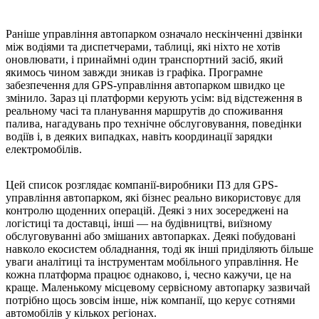
Раніше управління автопарком означало нескінченні дзвінки
між водіями та диспетчерами, таблиці, які ніхто не хотів
оновлювати, і принаймні один транспортний засіб, який
якимось чином завжди зникав із графіка. Програмне
забезпечення для GPS-управління автопарком швидко це
змінило. Зараз ці платформи керують усім: від відстеження в
реальному часі та планування маршрутів до споживання
палива, нагадувань про технічне обслуговування, поведінки
водіїв і, в деяких випадках, навіть координації зарядки
електромобілів.
Цей список розглядає компанії-виробники ПЗ для GPS-
управління автопарком, які бізнес реально використовує для
контролю щоденних операцій. Деякі з них зосереджені на
логістиці та доставці, інші — на будівництві, виїзному
обслуговуванні або змішаних автопарках. Деякі побудовані
навколо екосистем обладнання, тоді як інші приділяють більше
уваги аналітиці та інструментам мобільного управління. Не
кожна платформа працює однаково, і, чесно кажучи, це на
краще. Маленькому місцевому сервісному автопарку зазвичай
потрібно щось зовсім інше, ніж компанії, що керує сотнями
автомобілів у кількох регіонах.