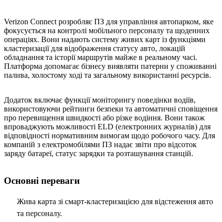
Verizon Connect розробляє ПЗ для управління автопарком, яке
фокусується на контролі мобільного персоналу та щоденних
операціях. Вони надають систему живих карт із функціями
кластеризації для відображення статусу авто, локацій
обладнання та історії маршрутів майже в реальному часі.
Платформа допомагає бізнесу виявляти патерни у споживанні
палива, холостому ході та загальному використанні ресурсів.
Додаток включає функції моніторингу поведінки водіїв,
використовуючи рейтинги безпеки та автоматичні сповіщення
про перевищення швидкості або різке водіння. Вони також
впроваджують можливості ELD (електронних журналів) для
відповідності нормативним вимогам щодо робочого часу. Для
компаній з електромобілями ПЗ надає звіти про відсоток
заряду батареї, статус зарядки та розташування станцій.
Основні переваги
Жива карта зі смарт-кластеризацією для відстеження авто
та персоналу.