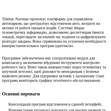
Teletrac Navman пропонує платформу для управління
автопарком, що централізує відстеження авто, витрати на
активи та робочі процеси водіїв. Система збирає
телеметричну інформацію, дозволяючи диспетчерам бачити
локації, переглядати загальний час водіння та цифровізувати
розподіл завдань. Вона спрямована на усунення необхідності
використання кількох програм одночасно.
Програмне забезпечення має спеціалізовані модулі для
комплаєнсу, включаючи вбудовані інструменти контролю
робочого часу. Воно також використовує відео-телематику та
штучний інтелект, щоб допомогти менеджерам з безпеки
виявляти ризики. Для підтримки активів у належному стані
програма моніторить графіки технічного обслуговування.
Основні переваги
Консолідація програм відстеження в єдиний інтерфейс.
Використання штучного інтелекту для аналізу ризиків та