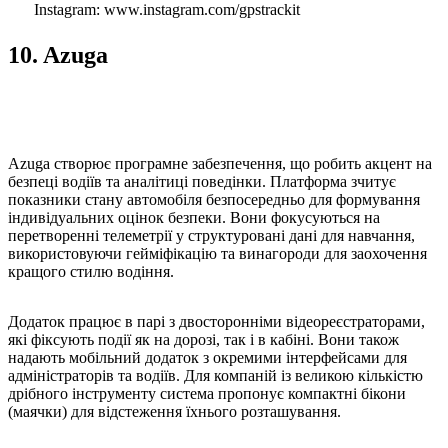
Instagram: www.instagram.com/gpstrackit
10. Azuga
Azuga створює програмне забезпечення, що робить акцент на
безпеці водіїв та аналітиці поведінки. Платформа зчитує
показники стану автомобіля безпосередньо для формування
індивідуальних оцінок безпеки. Вони фокусуються на
перетворенні телеметрії у структуровані дані для навчання,
використовуючи гейміфікацію та винагороди для заохочення
кращого стилю водіння.
Додаток працює в парі з двосторонніми відеореєстраторами,
які фіксують події як на дорозі, так і в кабіні. Вони також
надають мобільний додаток з окремими інтерфейсами для
адміністраторів та водіїв. Для компаній із великою кількістю
дрібного інструменту система пропонує компактні бікони
(маячки) для відстеження їхнього розташування.