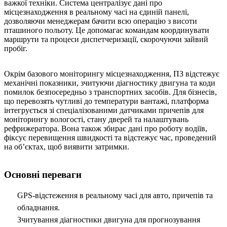
важкої техніки. Система централізує дані про
місцезнаходження в реальному часі на єдиній панелі,
дозволяючи менеджерам бачити всю операцію з висоти
пташиного польоту. Це допомагає командам координувати
маршрути та процеси диспетчеризації, скорочуючи зайвий
пробіг.
Окрім базового моніторингу місцезнаходження, ПЗ відстежує
механічні показники, зчитуючи діагностику двигуна та коди
помилок безпосередньо з транспортних засобів. Для бізнесів,
що перевозять чутливі до температури вантажі, платформа
інтегрується зі спеціалізованими датчиками причепів для
моніторингу вологості, стану дверей та налаштувань
рефрижератора. Вона також збирає дані про роботу водіїв,
фіксує перевищення швидкості та відстежує час, проведений
на об’єктах, щоб виявити затримки.
Основні переваги
GPS-відстеження в реальному часі для авто, причепів та
обладнання.
Зчитування діагностики двигуна для прогнозування