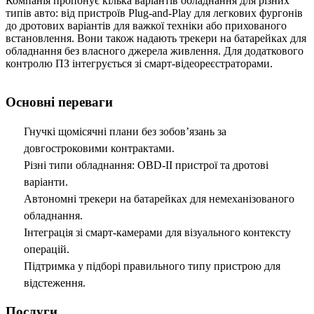
Компанія пропонує кілька варіантів обладнання для різних
типів авто: від пристроїв Plug-and-Play для легкових фургонів
до дротових варіантів для важкої техніки або прихованого
встановлення. Вони також надають трекери на батарейках для
обладнання без власного джерела живлення. Для додаткового
контролю ПЗ інтегрується зі смарт-відеореєстраторами.
Основні переваги
Гнучкі щомісячні плани без зобов’язань за
довгостроковими контрактами.
Різні типи обладнання: OBD-II пристрої та дротові
варіанти.
Автономні трекери на батарейках для немеханізованого
обладнання.
Інтеграція зі смарт-камерами для візуального контексту
операцій.
Підтримка у підборі правильного типу пристрою для
відстеження.
Послуги