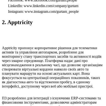
Facebook: www.facebook.com/gurtam.people
LinkedIn: www.linkedin.com/company/gurtam
Instagram: www.instagram.com/gurtam_people
2. Apptricity
Apptricity пропонує корпоративне рішення для телематики
активів та управління автопарком, розроблене для
моніторингу стану транспортних засобів та активності водіїв
через хмарне середовище. Платформа надає дані про
місцезнаходження в реальному часі, що дозволяє організаціям
створювати віртуальні кордони навколо своїх авто та
планувати маршрути на основі актуальних карт. Вона
фокусується на централізації операційних показників, таких
як діагностика авто та відстеження пробігу, в єдиному
інтерфейсі, доступному через веб або мобільні пристрої.
ПЗ розроблено для інтеграції з існуючими ERP-системами та
фінансовими інструментами, дозволяючи адміністраторам