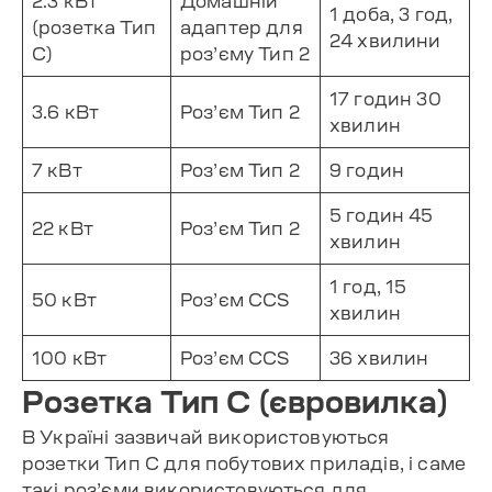
2.3 кВт
Домашній
1 доба, 3 год,
(розетка Тип
адаптер для
24 хвилини
C)
роз’єму Тип 2
17 годин 30
3.6 кВт
Роз’єм Тип 2
хвилин
7 кВт
Роз’єм Тип 2
9 годин
5 годин 45
22 кВт
Роз’єм Тип 2
хвилин
1 год, 15
50 кВт
Роз’єм CCS
хвилин
100 кВт
Роз’єм CCS
36 хвилин
Розетка Тип C (євровилка)
В Україні зазвичай використовуються
розетки Тип C для побутових приладів, і саме
такі роз’єми використовуються для