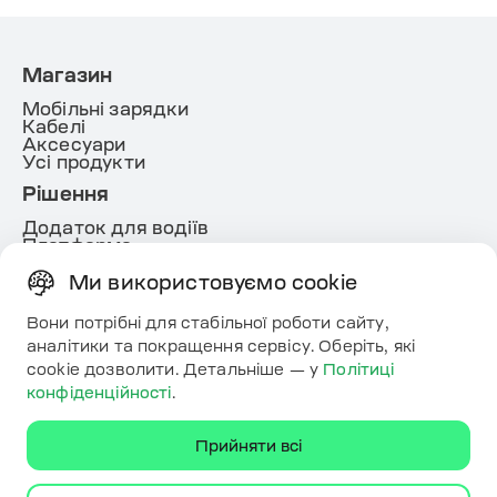
Магазин
Мобільні зарядки
Кабелі
Аксесуари
Усі продукти
Рішення
Додаток для водіїв
Платформа
White lable
Energy
Ми використовуємо cookie
Корисне
Вони потрібні для стабільної роботи сайту,
Ресурси
аналітики та покращення сервісу. Оберіть, які
Карта
cookie дозволити. Детальніше — у
Політиці
Контакти
конфіденційності
.
Завантажте додаток
Прийняти всі