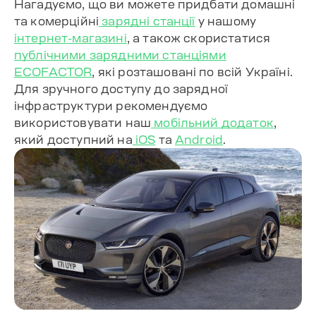
Нагадуємо, що ви можете придбати домашні
та комерційні
зарядні станції
у нашому
інтернет-магазині
, а також скористатися
публічними зарядними станціями
ECOFACTOR
, які розташовані по всій Україні.
Для зручного доступу до зарядної
інфраструктури рекомендуємо
використовувати наш
мобільний додаток
,
який доступний на
iOS
та
Android
.