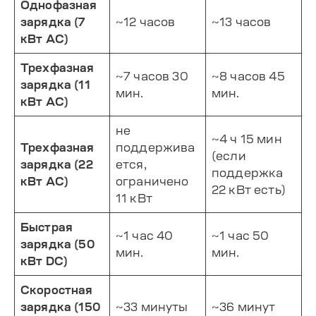
Однофазная
зарядка (7
~12 часов
~13 часов
кВт AC)
Трехфазная
~7 часов 30
~8 часов 45
зарядка (11
мин.
мин.
кВт AC)
не
~4 ч 15 мин
Трехфазная
поддержива
(если
зарядка (22
ется,
поддержка
кВт AC)
ограничено
22 кВт есть)
11 кВт
Быстрая
~1 час 40
~1 час 50
зарядка (50
мин.
мин.
кВт DC)
Скоростная
зарядка (150
~33 минуты
~36 минут