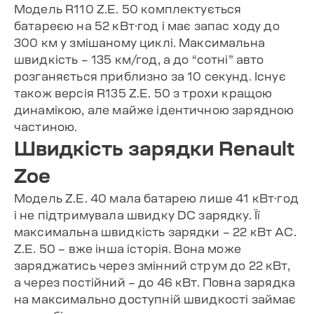
Модель R110 Z.E. 50 комплектується
батареєю на 52 кВт·год і має запас ходу до
300 км у змішаному циклі. Максимальна
швидкість – 135 км/год, а до “сотні” авто
розганяється приблизно за 10 секунд. Існує
також версія R135 Z.E. 50 з трохи кращою
динамікою, але майже ідентичною зарядною
частиною.
Швидкість зарядки Renault
Zoe
Модель Z.E. 40 мала батарею лише 41 кВт·год
і не підтримувала швидку DC зарядку. Її
максимальна швидкість зарядки – 22 кВт AC.
Z.E. 50 – вже інша історія. Вона може
заряджатись через змінний струм до 22 кВт,
а через постійний – до 46 кВт. Повна зарядка
на максимально доступній швидкості займає