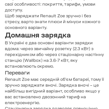
свої особливості: покриття, тарифи, умови
доступу.
Щоб заряджати Renault Zoe зручно і без
стресу, варто знати плюси й мінуси кожного
основного варіанту.
Домашня зарядка
В Україні є два основні варіанти зарядки
вдома: через звичайну розетку (2.3 кВт) з
перехідником або через стаціонарну настінну
станцію (Wallbox) на 3.6-7 кВт, яку
встановлюють окремо.
Переваги
Renault Zoe має середній об’єм батареї, тому її
зручно заряджати вночі. Зарядка вночі – це
найбільш вигідний варіант, особливо якщо у
вас встановлено двозонний тариф на
електроенергію.
Стаціонарна зарядка дозволяє повноцінно