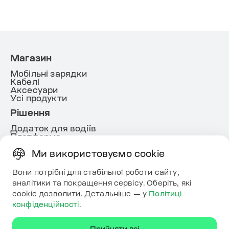
Магазин
Мобільні зарядки
Кабелі
Аксесуари
Усі продукти
Рішення
Додаток для водіїв
Платформа
White lable
Energy
Ми використовуємо cookie
Корисне
Вони потрібні для стабільної роботи сайту,
Ресурси
аналітики та покращення сервісу. Оберіть, які
Карта
cookie дозволити. Детальніше — у
Політиці
Контакти
конфіденційності
.
Завантажте додаток
Прийняти всі