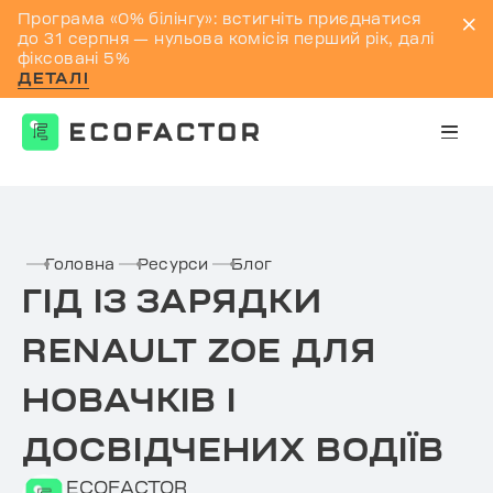
Програма «0% білінгу»: встигніть приєднатися
до 31 серпня — нульова комісія перший рік, далі
фіксовані 5%
ДЕТАЛІ
Перейти
до
контенту
Головна
Ресурси
Блог
ГІД ІЗ ЗАРЯДКИ
RENAULT ZOE ДЛЯ
НОВАЧКІВ І
ДОСВІДЧЕНИХ ВОДІЇВ
ECOFACTOR