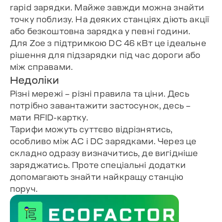
rapid зарядки. Майже завжди можна знайти
точку поблизу. На деяких станціях діють акції
або безкоштовна зарядка у певні години.
Для Zoe з підтримкою DC 46 кВт це ідеальне
рішення для підзарядки під час дороги або
між справами.
Недоліки
Різні мережі – різні правила та ціни. Десь
потрібно завантажити застосунок, десь –
мати RFID-картку.
Тарифи можуть суттєво відрізнятись,
особливо між AC і DC зарядками. Через це
складно одразу визначитись, де вигідніше
заряджатись. Проте спеціальні додатки
допомагають знайти найкращу станцію
поруч.