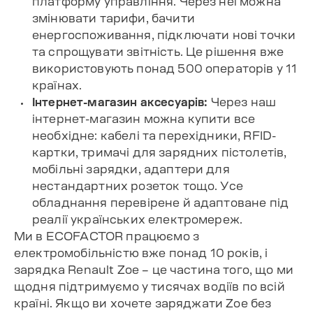
платформу управління. Через неї можна
змінювати тарифи, бачити
енергоспоживання, підключати нові точки
та спрощувати звітність. Це рішення вже
використовують понад 500 операторів у 11
країнах.
Інтернет-магазин аксесуарів:
Через наш
інтернет-магазин
можна купити все
необхідне: кабелі та перехідники, RFID-
картки, тримачі для зарядних пістолетів,
мобільні зарядки, адаптери для
нестандартних розеток тощо. Усе
обладнання перевірене й адаптоване під
реалії українських електромереж.
Ми в ECOFACTOR працюємо з
електромобільністю вже понад 10 років, і
зарядка Renault Zoe – це частина того, що ми
щодня підтримуємо у тисячах водіїв по всій
країні. Якщо ви хочете заряджати Zoe без