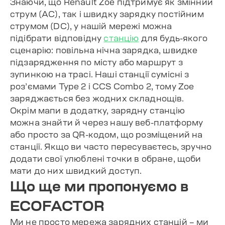
Знаючи, що Renault Zoe підтримує як змінний
струм (AC), так і швидку зарядку постійним
струмом (DC), у нашій мережі можна
підібрати відповідну
станцію
для будь-якого
сценарію: повільна нічна зарядка, швидке
підзарядження по місту або маршрут з
зупинкою на трасі. Наші станції сумісні з
роз’ємами Type 2 і CCS Combo 2, тому Zoe
заряджається без жодних складнощів.
Окрім мапи в додатку, зарядну станцію
можна знайти й через нашу веб-платформу
або просто за QR-кодом, що розміщений на
станції. Якщо ви часто пересуваєтесь, зручно
додати свої улюблені точки в обране, щоби
мати до них швидкий доступ.
Що ще ми пропонуємо в
ECOFACTOR
Ми не просто мережа зарядних станцій – ми