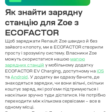
Як знайти зарядну
станцію для Zoe з
ECOFACTOR
Щоб заряджати Renault Zoe швидко й без
зайвого клопоту, ми в ECOFACTOR створили
просту і зрозумілу систему. Власники Zoe
можуть скористатися нашою
мапою
зарядних станцій
у мобільному додатку
ECOFACTOR EV Charging, доступному на
iOS
та
Android
. У додатку ви одразу бачите, де
знаходяться зарядки, чи вони вільні, скільки
коштує заряд, які роз’єми підтримуються і
наскільки зручно туди дістатися. Не потрібно
переходити між кількома сервісами – все в
одному місці.